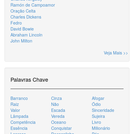
Ramón de Campoamor
Oração Celta
Charles Dickens
Fedro
David Bowie
Abraham Lincoln
John Milton
Veja Mais >>
Palavras Chave
Barranco
Cinza
Afogar
Raiz
Não
Ódio
Valor
Escada
Sinceridade
Lâmpada
Vereda
Sujeira
Competência
Oceano
Livro
Essência
Conquistar
Milionário
Leproso
Decassilabo
Pés